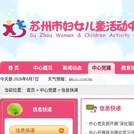
首 页
中心概况
新闻动态
中心党建
教育
今天是:2026年8月7日
天气预报：
当前位置：
首页
>
中心党建
>
信息快递
信息快递
信息快递
中心党支部开展“深化强
信息快递
中心开展政治理论学习