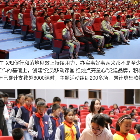
在以知促行和落地见效上持续用力，办实事好事从来都不是至
工作的基础上，创建“党员移动课堂 红烛点亮童心”党建品牌，积
已累计支教超6000课时，主题活动组织200多场，累计募集款