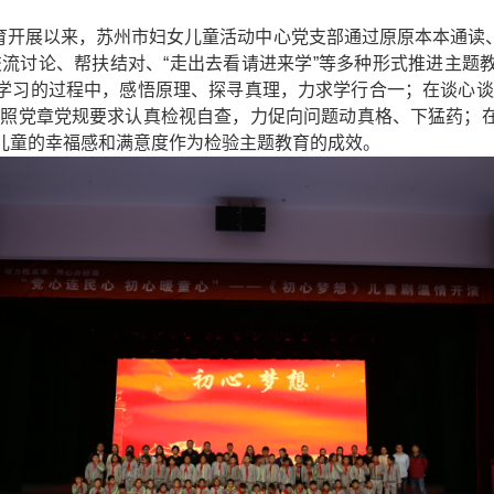
教育开展以来，苏州市妇女儿童活动中心党支部通过原原本本通读、
交流讨论、帮扶结对、“走出去看请进来学”等多种形式推进主题
学习的过程中，感悟原理、探寻真理，力求学行合一；在谈心谈
按照党章党规要求认真检视自查，力促向问题动真格、下猛药；
儿童的幸福感和满意度作为检验主题教育的成效。