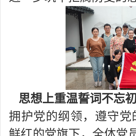
思想上重温誓词不忘
拥护党的纲领，遵守党
鲜红的党旗下，全体党