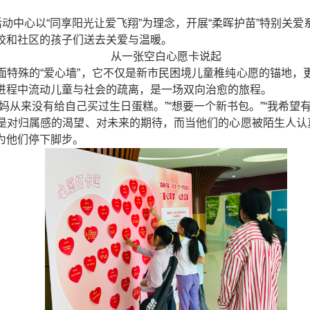
活动中心以“同享阳光让爱飞翔”为理念，开展“柔晖护苗”特别关
校和社区的孩子们送去关爱与温暖。
从一张空白心愿卡说起
面特殊的“爱心墙”，它不仅是新市民困境儿童稚纯心愿的锚地，
进程中流动儿童与社会的疏离，是一场双向治愈的旅程。
妈从来没有给自己买过生日蛋糕。”“想要一个新书包。”“我希望
是对归属感的渴望、对未来的期待，而当他们的心愿被陌生人认真
为他们停下脚步。